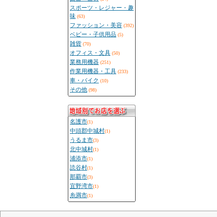
スポーツ・レジャー・趣
味
(63)
ファッション・美容
(392)
ベビー・子供用品
(5)
雑貨
(70)
オフィス・文具
(50)
業務用機器
(251)
作業用機器・工具
(233)
車・バイク
(10)
その他
(98)
名護市
(1)
中頭郡中城村
(1)
うるま市
(3)
北中城村
(1)
浦添市
(1)
読谷村
(1)
那覇市
(3)
宜野湾市
(1)
糸満市
(1)