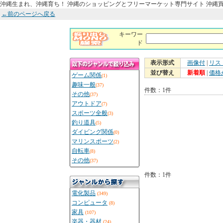
沖縄生まれ、沖縄育ち！ 沖縄のショッピングとフリーマーケット専門サイト 沖縄
←前のページへ戻る
キーワー
ド
表示形式
画像付
|
リス
並び替え
新着順
|
価格
ゲーム関係
(1)
趣味一般
(37)
件数：1件
その他
(37)
アウトドア
(7)
スポーツ全般
(3)
釣り道具
(5)
ダイビング関係
(0)
マリンスポーツ
(2)
自転車
(8)
その他
(37)
件数：1件
電化製品
(349)
コンピュータ
(8)
家具
(107)
楽器・器材
(24)