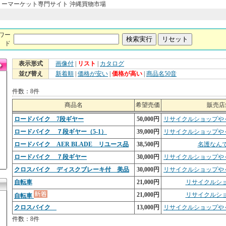
リーマーケット専門サイト 沖縄買物市場
ワー
ド
表示形式
画像付
|
リスト
|
カタログ
並び替え
新着順
|
価格が安い
|
価格が高い
|
商品名50音
件数：8件
商品名
希望売価
販売店
ロードバイク 7段ギヤー
50,000円
リサイクルショップや
ロードバイク ７段ギヤー（5-1）
39,000円
リサイクルショップや
ロードバイク AER BLADE リユース品
38,500円
名護なん
ロードバイク ７段ギヤー
30,000円
リサイクルショップや
クロスバイク ディスクブレーキ付 美品
30,000円
リサイクルショップや
自転車
21,000円
リサイクルシ
21,000円
リサイクルシ
自転車
クロスバイク
13,000円
リサイクルショップや
件数：8件