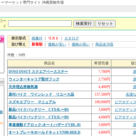
リーマーケット専門サイト 沖縄買物市場
ワー
ド
表示形式
画像付
｜
リスト
｜
カタログ
並び替え
新着順
｜
価格が安い
｜
価格が高い
｜
商品名50音
件数：10件
商品名
希望売価
販
INNO INSUT スクエアベースステー
7,700円
ウィンターキャリア取付フック
2,750円
天井埋込形換気扇
4,400円
原付バイク ワインレッド リユース品
137,500円
名護
スズキエブリー マニュアル
180,000円
ビデオディ
新品バイクバッテリー CTX4LーBS
3,000円
ビデオディ
趣
新品バイクバッテリー CTX5LーBS
4,000円
ビデオディ
92)
車速連動ドアロック:オートハザードVHL-01
3,800円
オートブレーキホールドキットVN90-HOLD
4,800円