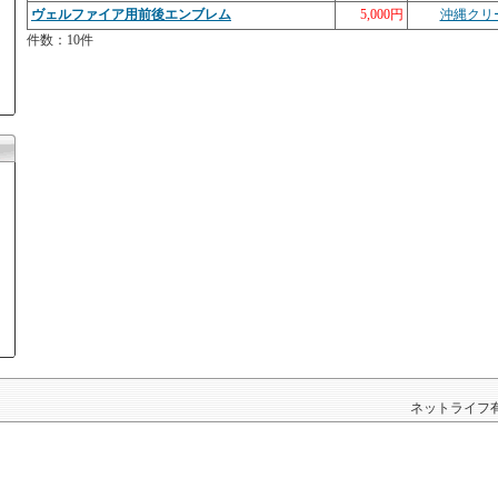
ヴェルファイア用前後エンブレム
5,000円
沖縄クリ
件数：10件
ネットライフ