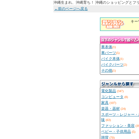
沖縄生まれ、沖縄育ち！ 沖縄のショッピングとフ
←前のページへ戻る
キー
車本体
(1)
車パーツ
(5)
バイク本体
(1)
バイクパーツ
(2)
その他
(1)
電化製品
(347)
コンピュータ
(8)
家具
(107)
楽器・器材
(24)
スポーツ・レジャー・
味
(63)
ファッション・美容
(3
ベビー・子供用品
(5)
雑貨
(70)