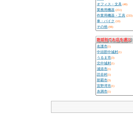
オフィス・文具
(48)
業務用機器
(251)
作業用機器・工具
(233)
車・バイク
(10)
その他
(98)
名護市
(1)
中頭郡中城村
(1)
うるま市
(3)
北中城村
(1)
浦添市
(1)
読谷村
(1)
那覇市
(3)
宜野湾市
(1)
糸満市
(1)