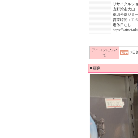
リサイクルシ
宜野湾市大山
※58号線ジミ
営業時間：11:30
定休日なし
https://kaitori-o
アイコンについ
7日
て
■
画像