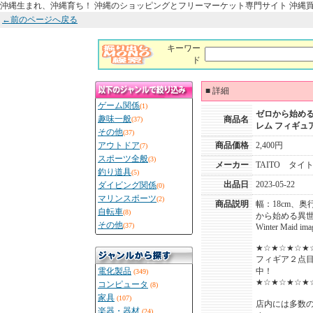
沖縄生まれ、沖縄育ち！ 沖縄のショッピングとフリーマーケット専門サイト 沖縄
←前のページへ戻る
キーワー
ド
■
詳細
ゲーム関係
(1)
ゼロから始める
趣味一般
商品名
(37)
レム フィギュ
その他
(37)
アウトドア
商品価格
2,400円
(7)
スポーツ全般
(3)
メーカー
TAITO タイ
釣り道具
(5)
出品日
2023-05-22
ダイビング関係
(0)
マリンスポーツ
(2)
商品説明
幅：18cm、奥行
自転車
(8)
から始める異世
その他
(37)
Winter Maid imag
★☆★☆★☆★
フィギア２点
電化製品
中！
(349)
★☆★☆★☆★
コンピュータ
(8)
家具
(107)
店内には多数
楽器・器材
(24)