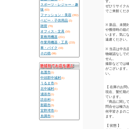
す。
スポーツ・レジャー・趣
ぜひリサイク
味
(63)
でご来館くだ
ファッション・美容
(392)
ベビー・子供用品
(5)
※ 新品、未開
雑貨
(70)
や獲得時の箱
オフィス・文具
(50)
います。気に
業務用機器
(251)
遠慮ください
作業用機器・工具
(233)
車・バイク
(10)
※ 当店は中古
その他
(98)
物確認なしで
せん。
撮影などでは
がございます
名護市
(1)
い。
中頭郡中城村
(1)
うるま市
(3)
【 在庫のお問
北中城村
(1)
現在、繁忙期
浦添市
(1)
ています。
読谷村
(1)
『商品に関し
那覇市
(3)
問合せは極力
宜野湾市
(1)
何卒皆さまの
糸満市
ます。
(1)
【 状態 】