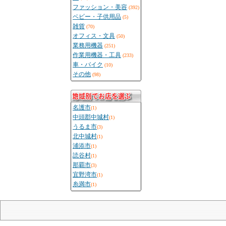
ファッション・美容
(392)
ベビー・子供用品
(5)
雑貨
(70)
オフィス・文具
(50)
業務用機器
(251)
作業用機器・工具
(233)
車・バイク
(10)
その他
(98)
名護市
(1)
中頭郡中城村
(1)
うるま市
(3)
北中城村
(1)
浦添市
(1)
読谷村
(1)
那覇市
(3)
宜野湾市
(1)
糸満市
(1)