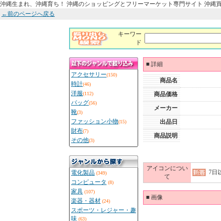
沖縄生まれ、沖縄育ち！ 沖縄のショッピングとフリーマーケット専門サイト 沖縄
←前のページへ戻る
キーワー
ド
■
詳細
アクセサリー
(150)
商品名
時計
(46)
洋服
(112)
商品価格
バッグ
(56)
メーカー
靴
(3)
ファッション小物
出品日
(15)
財布
(7)
商品説明
その他
(3)
アイコンについ
7日
電化製品
(349)
て
コンピュータ
(8)
家具
(107)
■
画像
楽器・器材
(24)
スポーツ・レジャー・趣
味
(63)