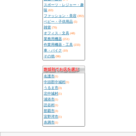
スポーツ・レジャー・趣
味
(63)
ファッション・美容
(392)
ベビー・子供用品
(5)
雑貨
(70)
オフィス・文具
(48)
業務用機器
(251)
作業用機器・工具
(233)
車・バイク
(10)
その他
(98)
名護市
(1)
中頭郡中城村
(1)
うるま市
(3)
北中城村
(1)
浦添市
(1)
読谷村
(1)
那覇市
(3)
宜野湾市
(1)
糸満市
(1)