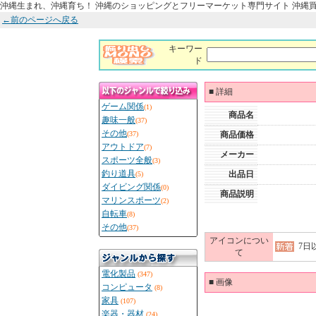
沖縄生まれ、沖縄育ち！ 沖縄のショッピングとフリーマーケット専門サイト 沖縄
←前のページへ戻る
キーワー
ド
■
詳細
ゲーム関係
(1)
商品名
趣味一般
(37)
その他
(37)
商品価格
アウトドア
(7)
メーカー
スポーツ全般
(3)
釣り道具
出品日
(5)
ダイビング関係
(0)
商品説明
マリンスポーツ
(2)
自転車
(8)
その他
(37)
アイコンについ
7日
て
電化製品
(347)
■
画像
コンピュータ
(8)
家具
(107)
楽器・器材
(24)