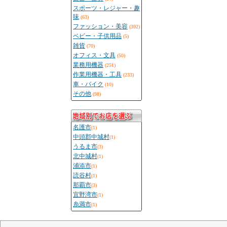
スポーツ・レジャー・趣
味
(63)
ファッション・美容
(392)
ベビー・子供用品
(5)
雑貨
(70)
オフィス・文具
(50)
業務用機器
(251)
作業用機器・工具
(233)
車・バイク
(10)
その他
(98)
名護市
(1)
中頭郡中城村
(1)
うるま市
(3)
北中城村
(1)
浦添市
(1)
読谷村
(1)
那覇市
(3)
宜野湾市
(1)
糸満市
(1)