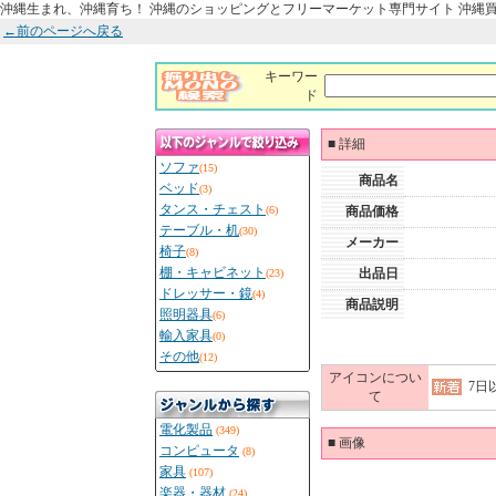
沖縄生まれ、沖縄育ち！ 沖縄のショッピングとフリーマーケット専門サイト 沖縄
←前のページへ戻る
キーワー
ド
■
詳細
ソファ
(15)
商品名
ベッド
(3)
タンス・チェスト
(6)
商品価格
テーブル・机
(30)
メーカー
椅子
(8)
棚・キャビネット
出品日
(23)
ドレッサー・鏡
(4)
商品説明
照明器具
(6)
輸入家具
(0)
その他
(12)
アイコンについ
7日
て
電化製品
(349)
■
画像
コンピュータ
(8)
家具
(107)
楽器・器材
(24)