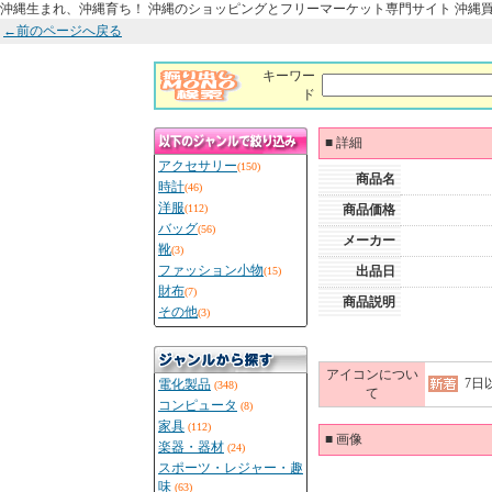
沖縄生まれ、沖縄育ち！ 沖縄のショッピングとフリーマーケット専門サイト 沖縄
←前のページへ戻る
キーワー
ド
■
詳細
アクセサリー
(150)
商品名
時計
(46)
洋服
(112)
商品価格
バッグ
(56)
メーカー
靴
(3)
ファッション小物
出品日
(15)
財布
(7)
商品説明
その他
(3)
アイコンについ
7日
電化製品
(348)
て
コンピュータ
(8)
家具
(112)
■
画像
楽器・器材
(24)
スポーツ・レジャー・趣
味
(63)