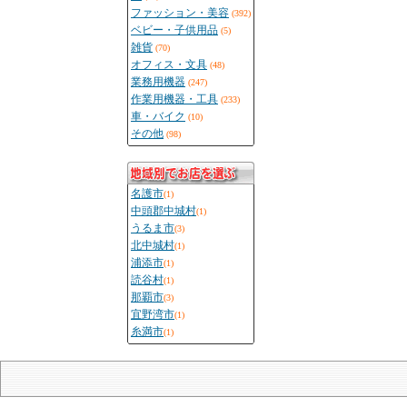
ファッション・美容
(392)
ベビー・子供用品
(5)
雑貨
(70)
オフィス・文具
(48)
業務用機器
(247)
作業用機器・工具
(233)
車・バイク
(10)
その他
(98)
名護市
(1)
中頭郡中城村
(1)
うるま市
(3)
北中城村
(1)
浦添市
(1)
読谷村
(1)
那覇市
(3)
宜野湾市
(1)
糸満市
(1)