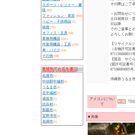
その際はご了
スポーツ・レジャー・趣
味
(63)
～お問合せに
ファッション・美容
(392)
土日祝祭日・
ベビー・子供用品
(5)
日以降
雑貨
(70)
でのご返事と
オフィス・文具
(50)
よろしくお願
業務用機器
(251)
【リサイクル
作業用機器・工具
(233)
（古物許可証
車・バイク
(10)
971130000011
その他
(98)
【質店 やぐ
(質許可証番号
97108000005号
名護市
(1)
沖縄県うるま
中頭郡中城村
(1)
うるま市
(3)
北中城村
(1)
浦添市
アイコンについ
(1)
7日
て
読谷村
(1)
那覇市
(3)
宜野湾市
(1)
■
画像
糸満市
(1)