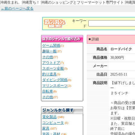
沖縄生まれ、沖縄育ち！ 沖縄のショッピングとフリーマーケット専門サイト 沖縄
←前のページへ戻る
キーワー
ド
■
詳細
ゲーム関係
(1)
商品名
ロードバイク
趣味一般
(37)
その他
(37)
商品価格
30,000円
アウトドア
(7)
メーカー
スポーツ全般
(3)
釣り道具
出品日
2025-03-11
(5)
ダイビング関係
(0)
商品説明
【値下げしま
マリンスポーツ
(2)
ー
自転車
(8)
２５インチ
その他
(37)
～商品の受け
お取引は【営
ます。
電化製品
(349)
※日曜・祝祭
コンピュータ
(8)
また、実店舗
家具
終了前に
(107)
売却済みの場
楽器・器材
(24)