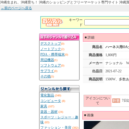
沖縄生まれ、沖縄育ち！ 沖縄のショッピングとフリーマーケット専門サイト 沖縄
←前のページへ戻る
キーワー
ド
■
詳細
デスクトップ
(0)
商品名
ハーネス用OA
ノートブック
(2)
PDA・携帯端末
(0)
商品価格
1,800円
周辺機器
(1)
メーカー
ナショナル WF
ソフトウェア
(0)
サプライ
出品日
2021-07-22
(0)
その他
(5)
商品説明
1500W、多数
電化製品
(349)
アイコンについ
7日
コンピュータ
(8)
て
家具
(107)
楽器・器材
(24)
■
画像
スポーツ・レジャー・趣
味
(63)
ファッション・美容
(392)