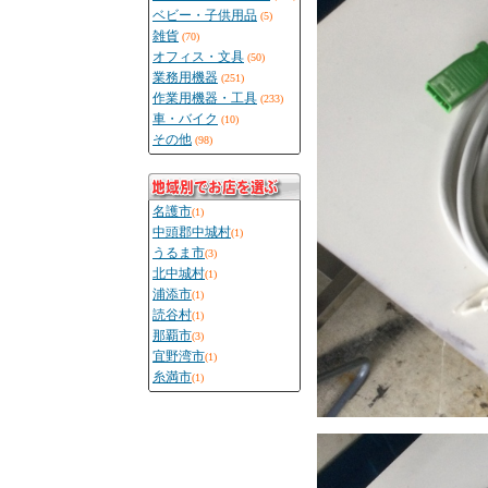
ベビー・子供用品
(5)
雑貨
(70)
オフィス・文具
(50)
業務用機器
(251)
作業用機器・工具
(233)
車・バイク
(10)
その他
(98)
名護市
(1)
中頭郡中城村
(1)
うるま市
(3)
北中城村
(1)
浦添市
(1)
読谷村
(1)
那覇市
(3)
宜野湾市
(1)
糸満市
(1)