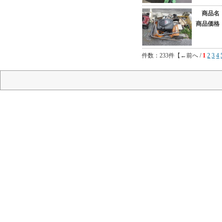
商品名
商品価格
件数：233件【←前へ /
1
2
3
4