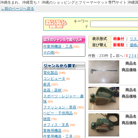
沖縄生まれ、沖縄育ち！ 沖縄のショッピングとフリーマーケット専門サイト 沖縄
←前のページへ戻る
キーワー
ド
表示形式
画像付
｜
リス
並び替え
新着順
｜
価格
作業用機器・工具
(192)
その他
(41)
件数：233件【←前へ /
1
2
3
4
商品名
商品価格
電化製品
(349)
コンピュータ
(8)
家具
(107)
商品名
楽器・器材
(24)
スポーツ・レジャー・趣
商品価格
味
(63)
ファッション・美容
(392)
ベビー・子供用品
(5)
商品名
雑貨
(70)
商品価格
オフィス・文具
(50)
業務用機器
(251)
作業用機器・工具
(233)