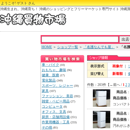
ようこそ! ゲスト さん
沖縄生まれ、沖縄育ち！ 沖縄のショッピングとフリーマーケット専門サイト 沖縄
HOME
＞
ショップ一覧
＞
「名護なんでも屋」
＞
「名
車・バイク
(10)
表示形式
画像付
｜
おもちゃ、趣味
(96)
並び替え
新着順
｜
健康、医療
(17)
電化製品
(349)
件数：203件【←前へ /
1
2
3
スポーツ、レジャー
(39)
家具
(107)
商品名
ファッション、美容
(392)
商品価格
雑貨・ベビー用品
(27)
コンパク
コンピュータ
(8)
オフィス、文具
(50)
商品名
厨房・店舗用設備
(251)
商品価格
作業用機器・工具
(233)
汚れがふ
その他
(81)