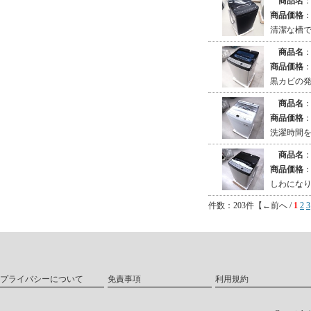
商品名
商品価格
清潔な槽
商品名
商品価格
黒カビの
商品名
商品価格
洗濯時間を
商品名
商品価格
しわにな
件数：203件【←前へ /
1
2
3
プライバシーについて
免責事項
利用規約