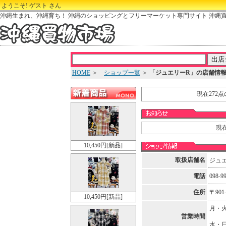
ようこそ! ゲスト さん
沖縄生まれ、沖縄育ち！ 沖縄のショッピングとフリーマーケット専門サイト 沖縄
HOME
＞
ショップ一覧
＞
「ジュエリーR」の店舗情
現在272
現
10,450円[新品]
取扱店舗名
ジュ
電話
098-9
住所
〒90
10,450円[新品]
月・火
営業時間
水・日 