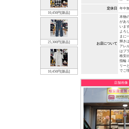
定休日
年中
10,450円[新品]
本物
があ
いま
よろ
まに
輝きは
25,300円[新品]
お店について
アレ
はプ
格安
指輪
リー
でご理
10,450円[新品]
店舗画像