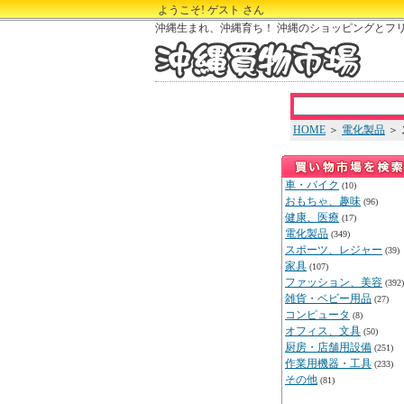
ようこそ! ゲスト さん
沖縄生まれ、沖縄育ち！ 沖縄のショッピングとフ
HOME
＞
電化製品
＞
車・バイク
(10)
おもちゃ、趣味
(96)
健康、医療
(17)
電化製品
(349)
スポーツ、レジャー
(39)
家具
(107)
ファッション、美容
(392)
雑貨・ベビー用品
(27)
コンピュータ
(8)
オフィス、文具
(50)
厨房・店舗用設備
(251)
作業用機器・工具
(233)
その他
(81)