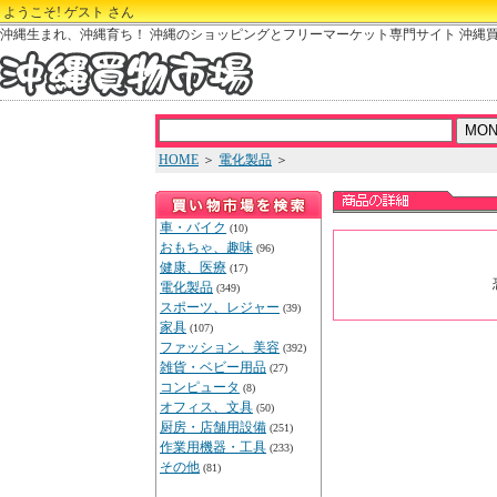
ようこそ! ゲスト さん
沖縄生まれ、沖縄育ち！ 沖縄のショッピングとフリーマーケット専門サイト 沖縄
HOME
＞
電化製品
＞
車・バイク
(10)
おもちゃ、趣味
(96)
健康、医療
(17)
電化製品
(349)
スポーツ、レジャー
(39)
家具
(107)
ファッション、美容
(392)
雑貨・ベビー用品
(27)
コンピュータ
(8)
オフィス、文具
(50)
厨房・店舗用設備
(251)
作業用機器・工具
(233)
その他
(81)