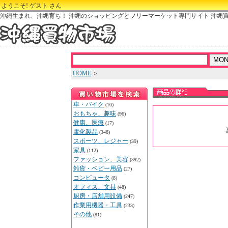
ようこそ! ゲスト さん
沖縄生まれ、沖縄育ち！ 沖縄のショッピングとフリーマーケット専門サイト 沖縄
HOME
＞
車・バイク
(10)
おもちゃ、趣味
(96)
健康、医療
(17)
電化製品
(348)
スポーツ、レジャー
(39)
家具
(112)
ファッション、美容
(392)
雑貨・ベビー用品
(27)
コンピュータ
(8)
オフィス、文具
(48)
厨房・店舗用設備
(247)
作業用機器・工具
(233)
その他
(81)