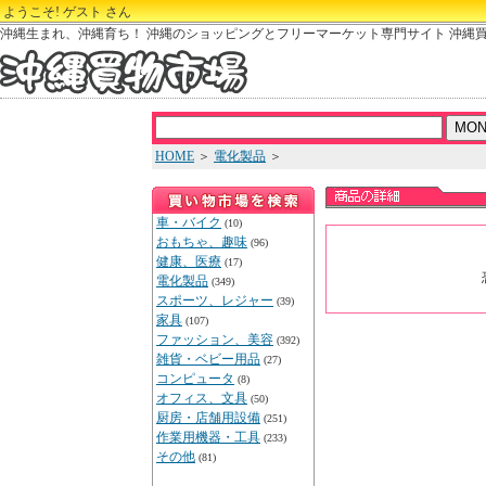
ようこそ! ゲスト さん
沖縄生まれ、沖縄育ち！ 沖縄のショッピングとフリーマーケット専門サイト 沖縄
HOME
＞
電化製品
＞
車・バイク
(10)
おもちゃ、趣味
(96)
健康、医療
(17)
電化製品
(349)
スポーツ、レジャー
(39)
家具
(107)
ファッション、美容
(392)
雑貨・ベビー用品
(27)
コンピュータ
(8)
オフィス、文具
(50)
厨房・店舗用設備
(251)
作業用機器・工具
(233)
その他
(81)