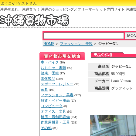
ようこそ! ゲスト さん
沖縄生まれ、沖縄育ち！ 沖縄のショッピングとフリーマーケット専門サイト 沖縄
HOME
＞
ファッション、美容
＞
ジッピーXL
車・バイク
(10)
商品名
ジッピーXL
おもちゃ、趣味
(96)
健康、医療
(17)
商品価格
98,000円
電化製品
(349)
メーカー
Louis Vuitton
スポーツ、レジャー
(39)
商品説明
グラフィット
家具
(107)
ファッション、美容
(392)
雑貨・ベビー用品
(27)
コンピュータ
(8)
オフィス、文具
(50)
厨房・店舗用設備
(251)
作業用機器・工具
(233)
その他
(81)