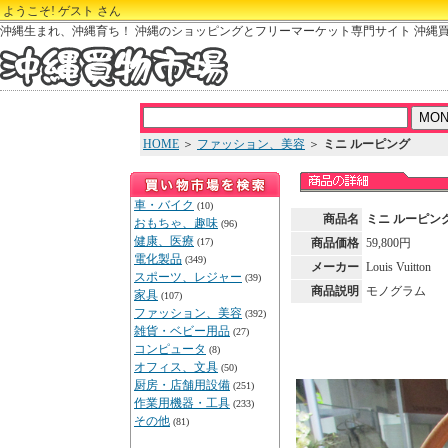
ようこそ! ゲスト さん
沖縄生まれ、沖縄育ち！ 沖縄のショッピングとフリーマーケット専門サイト 沖縄
HOME
＞
ファッション、美容
＞
ミニ ルーピング
車・バイク
(10)
商品名
ミニ ルーピン
おもちゃ、趣味
(96)
健康、医療
(17)
商品価格
59,800円
電化製品
(349)
メーカー
Louis Vuitton
スポーツ、レジャー
(39)
商品説明
モノグラム
家具
(107)
ファッション、美容
(392)
雑貨・ベビー用品
(27)
コンピュータ
(8)
オフィス、文具
(50)
厨房・店舗用設備
(251)
作業用機器・工具
(233)
その他
(81)