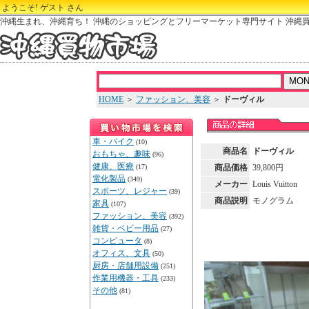
ようこそ! ゲスト さん
沖縄生まれ、沖縄育ち！ 沖縄のショッピングとフリーマーケット専門サイト 沖縄
HOME
＞
ファッション、美容
＞
ドーヴィル
車・バイク
(10)
商品名
ドーヴィル
おもちゃ、趣味
(96)
健康、医療
(17)
商品価格
39,800円
電化製品
(349)
メーカー
Louis Vuitton
スポーツ、レジャー
(39)
商品説明
モノグラム
家具
(107)
ファッション、美容
(392)
雑貨・ベビー用品
(27)
コンピュータ
(8)
オフィス、文具
(50)
厨房・店舗用設備
(251)
作業用機器・工具
(233)
その他
(81)