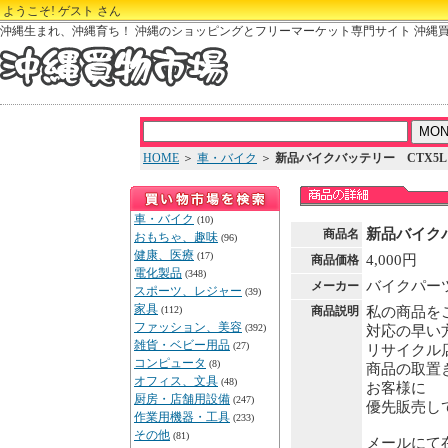
ようこそ! ゲスト さん
沖縄生まれ、沖縄育ち！ 沖縄のショッピングとフリーマーケット専門サイト 沖縄
HOME
＞
車・バイク
＞
新品バイクバッテリー CTX5L
車・バイク
(10)
新品バイクバ
商品名
おもちゃ、趣味
(96)
健康、医療
(17)
4,000円
商品価格
電化製品
(348)
バイクパー
メーカー
スポーツ、レジャー
(39)
家具
(112)
商品説明
私の商品を
ファッション、美容
(392)
対応の早い
雑貨・ベビー用品
(27)
リサイクル
コンピュータ
(8)
商品の取置
オフィス、文具
(48)
お客様に
厨房・店舗用設備
(247)
優先販売し
作業用機器・工具
(233)
その他
(81)
メールにて