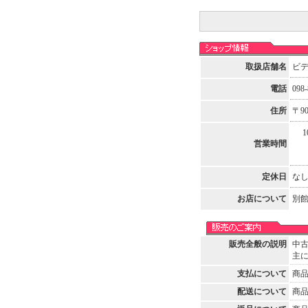
取扱店舗名
ビ
電話
098-
住所
〒9
10
営業時間
定休日
な
お店について
別館
販売全般の説明
中
主
支払について
商
配送について
商