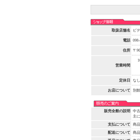
取扱店舗名
ビ
電話
098-
住所
〒9
10
営業時間
定休日
な
お店について
別館
販売全般の説明
中
主
支払について
商
配送について
商