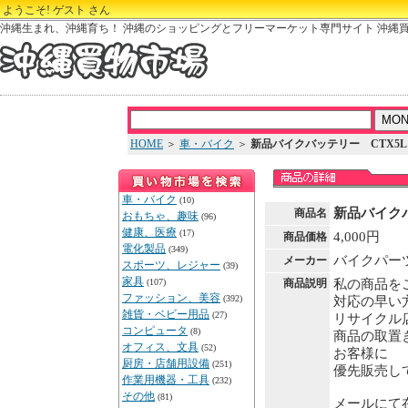
ようこそ! ゲスト さん
沖縄生まれ、沖縄育ち！ 沖縄のショッピングとフリーマーケット専門サイト 沖縄
HOME
＞
車・バイク
＞
新品バイクバッテリー CTX5L
車・バイク
(10)
新品バイクバ
商品名
おもちゃ、趣味
(96)
健康、医療
(17)
4,000円
商品価格
電化製品
(349)
バイクパー
メーカー
スポーツ、レジャー
(39)
家具
(107)
商品説明
私の商品を
ファッション、美容
(392)
対応の早い
雑貨・ベビー用品
(27)
リサイクル
コンピュータ
(8)
商品の取置
オフィス、文具
(52)
お客様に
厨房・店舗用設備
(251)
優先販売し
作業用機器・工具
(232)
その他
(81)
メールにて