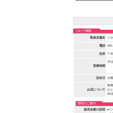
取扱店舗名
リ
電話
098-
住所
〒9
平日
営業時間
定休日
日
業
お店について
心と
893
販売全般の説明
●