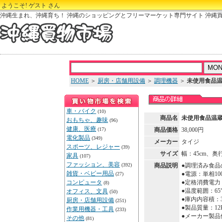
ようこそ! ゲスト さん
沖縄生まれ、沖縄育ち！ 沖縄のショッピングとフリーマーケット専門サイト 沖縄
HOME
＞
厨房・店舗用設備
＞
調理機器
＞
未使用食品温
車・バイク
(10)
商品名
未使用食品温蔵
おもちゃ、趣味
(96)
健康、医療
(17)
商品価格
38,000円
電化製品
(349)
メーカー
タイジ
スポーツ、レジャー
(39)
サイズ
幅：45cm、奥行
家具
(107)
ファッション、美容
(392)
商品説明
●調理済み食品
雑貨・ベビー用品
●電源：単相100V
(27)
コンピュータ
●定格消費電力：
(8)
●温度範囲：65
オフィス、文具
(50)
●庫内内容積：38
厨房・店舗用設備
(251)
●製品質量：12
作業用機器・工具
(233)
●メーカー製品
その他
(81)