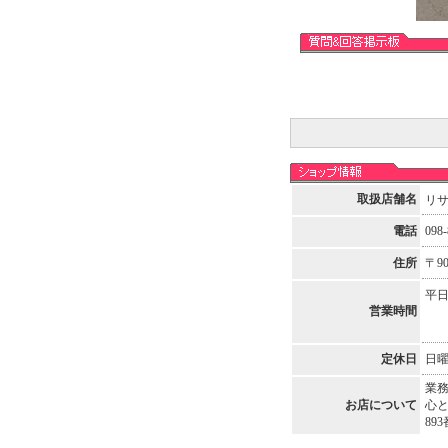
取扱店舗名
リ
電話
098-
住所
〒9
平日
営業時間
定休日
日
業
お店について
心と
893