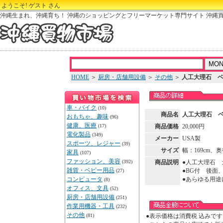
ようこそ! ゲスト さん
沖縄生まれ、沖縄育ち！ 沖縄のショッピングとフリーマーケット専門サイト 沖縄
HOME
＞
厨房・店舗用設備
＞
その他
＞
人工大理石 
車・バイク
(10)
商品名
人工大理石 
おもちゃ、趣味
(96)
健康、医療
(17)
商品価格
20,000円
電化製品
(349)
メーカー
USA製
スポーツ、レジャー
(39)
サイズ
幅：169cm、奥
家具
(107)
ファッション、美容
(392)
商品説明
●人工大理石 
雑貨・ベビー用品
●BG付 後面
(27)
コンピュータ
●あらゆる用
(8)
オフィス、文具
(52)
厨房・店舗用設備
(251)
作業用機器・工具
(232)
その他
(81)
●表示価格は消費税 込みです