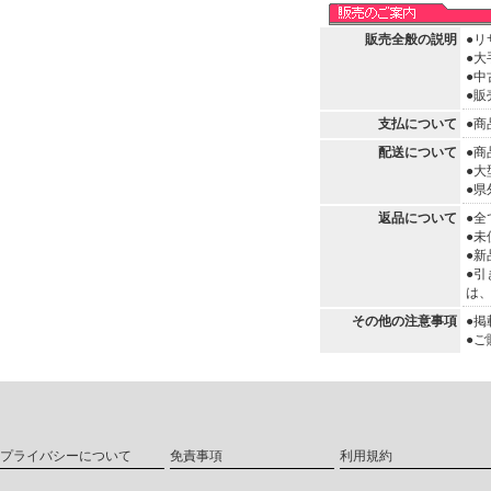
販売全般の説明
●
●
●中
●
支払について
●商
配送について
●
●
●
返品について
●
●
●
●
は
その他の注意事項
●
●
プライバシーについて
免責事項
利用規約