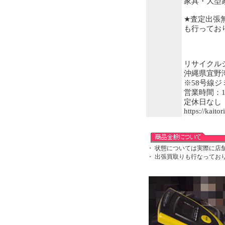
家具・大型
★査定出張
も行ってお
リサイクル
沖縄県宜野
※58号線ジ
営業時間：11:
定休日なし
https://kait
・ 状態については実際に店
・ 出張買取りも行なってお