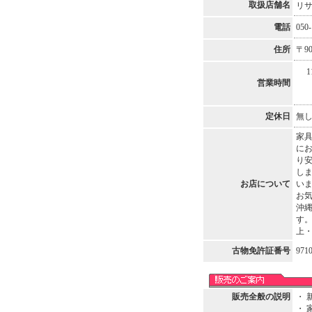
取扱店舗名
リ
電話
050-
住所
〒9
11
営業時間
定休日
無
家
にお
り安
しま
お店について
いま
お気
沖縄
す。
上
古物免許証番号
971
販売全般の説明
・
・ 