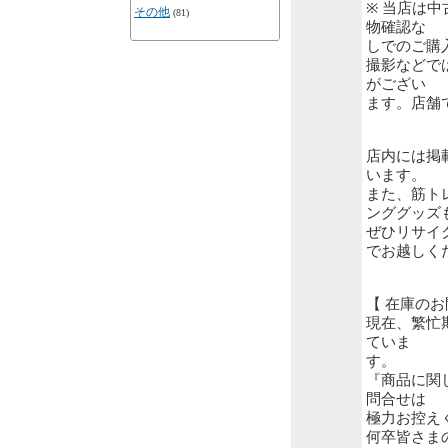
※ 当店は
その他
(81)
物確認な
しでのご購
撮影などで
がござい
ます。店舗
店内には掲
います。
また、筋ト
ンググッズ
ぜひリサイ
でお越しく
【 在庫の
現在、繁忙
ていま
す。
『商品に関
問合せは
極力お控え
何卒皆さま