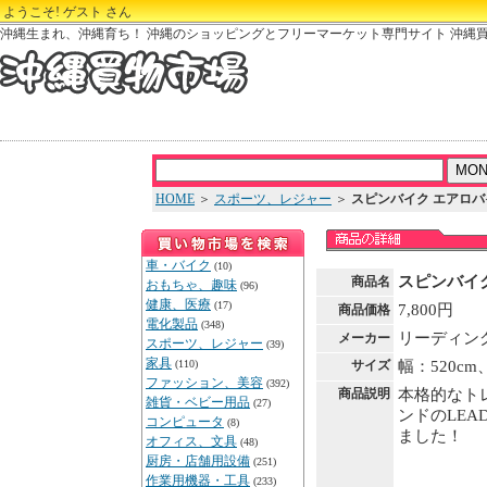
ようこそ! ゲスト さん
沖縄生まれ、沖縄育ち！ 沖縄のショッピングとフリーマーケット専門サイト 沖縄
HOME
＞
スポーツ、レジャー
＞
スピンバイク エアロバ
車・バイク
(10)
スピンバイ
商品名
おもちゃ、趣味
(96)
健康、医療
(17)
7,800円
商品価格
電化製品
(348)
リーディング
メーカー
スポーツ、レジャー
(39)
家具
(110)
サイズ
幅：520cm
ファッション、美容
(392)
商品説明
本格的なト
雑貨・ベビー用品
(27)
ンドのLEA
コンピュータ
(8)
ました！
オフィス、文具
(48)
厨房・店舗用設備
(251)
作業用機器・工具
(233)