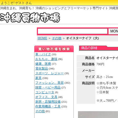
ようこそ! ゲスト さん
沖縄生まれ、沖縄育ち！ 沖縄のショッピングとフリーマーケット専門サイト 沖縄
HOME
＞
その他
＞
オイスターナイフ（大)
車・バイク
(10)
商品名
オイスターナイ
おもちゃ、趣味
(96)
健康、医療
(17)
商品価格
700円
電化製品
(346)
メーカー
スポーツ、レジャー
(39)
サイズ
高さ：21cm
家具
(106)
ファッション、美容
(392)
商品説明
☆持ち手/木製
雑貨・ベビー用品
☆刃/9,6cm 
(27)
コンピュータ
☆日本製
(8)
オフィス、文具
(48)
※大→700円／ 
厨房・店舗用設備
(251)
作業用機器・工具
(233)
その他
(81)