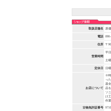
取扱店舗名
原
電話
090-
住所
〒9
平日
営業時間
土曜
定休日
日
※
った
器全
お店について
品を
ソ
け工
作業
古物免許証番号
971