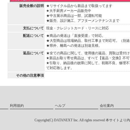
販売全般の説明
★リサイクル品から新品まで取扱ってます
★大手厨房メーカー品販売中
★中古展示商品は一部、試運転可能
★販売、設計施工、アフターメンテナンスまで
支払について
現金・クレジットカード・リースに対応
配送について
★商品の発送は「直接受渡」で対応。
★大型商品は現場納品、取付工事まで対応可。（別途
★県外、離島への発送は別途見積。
返品について
★全ての商品に関して、使用後の返品、買取は受付け
★新品お取り寄せ商品は、すべて【返品・交換】不可
★引取り、納品後の故障に関して、初期不良、修理不
て対応致します。
その他の注意事項
利用規約
ヘルプ
会社案内
Copyright(C) DATANEXT Inc. All rights res