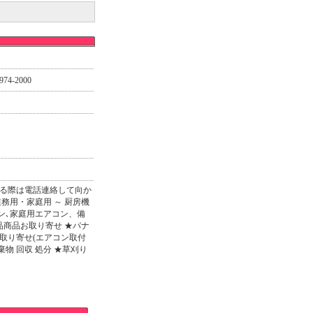
974-2000
る際は電話連絡して向か
務用・家庭用 ～ 厨房機
ン､家庭用エアコン、備
品商品お取り寄せ ★パナ
取り寄せ(エアコン取付
物 回収 処分 ★草刈り