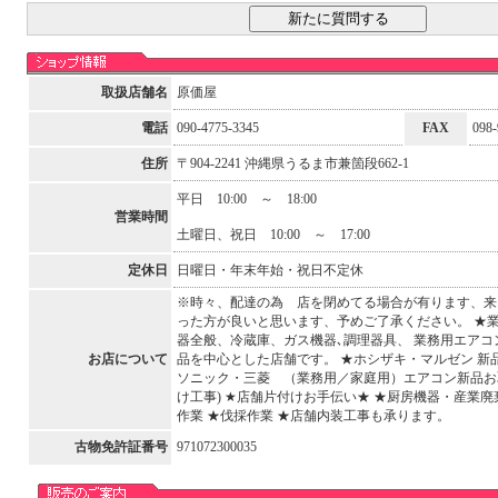
取扱店舗名
原価屋
電話
090-4775-3345
FAX
098-
住所
〒904-2241 沖縄県うるま市兼箇段662-1
平日 10:00 ～ 18:00
営業時間
土曜日、祝日 10:00 ～ 17:00
定休日
日曜日・年末年始・祝日不定休
※時々、配達の為 店を閉めてる場合が有ります、来
った方が良いと思います、予めご了承ください。 ★業
器全般、冷蔵庫、ガス機器､調理器具、 業務用エアコ
お店について
品を中心とした店舗です。 ★ホシザキ・マルゼン 新
ソニック・三菱 （業務用／家庭用）エアコン新品お
け工事) ★店舗片付けお手伝い★ ★厨房機器・産業廃棄
作業 ★伐採作業 ★店舗内装工事も承ります。
古物免許証番号
971072300035