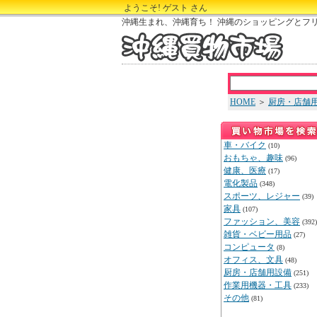
ようこそ! ゲスト さん
沖縄生まれ、沖縄育ち！ 沖縄のショッピングとフ
HOME
＞
厨房・店舗
車・バイク
(10)
おもちゃ、趣味
(96)
健康、医療
(17)
電化製品
(348)
スポーツ、レジャー
(39)
家具
(107)
ファッション、美容
(392)
雑貨・ベビー用品
(27)
コンピュータ
(8)
オフィス、文具
(48)
厨房・店舗用設備
(251)
作業用機器・工具
(233)
その他
(81)