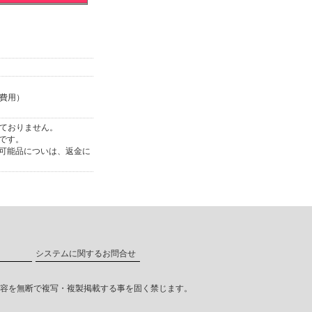
費用）
ておりません。
です。
可能品についは、返金に
システムに関するお問合せ
erved 本サイトより内容を無断で複写・複製掲載する事を固く禁じます。