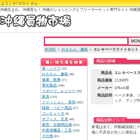
ようこそ! ゲスト さん
沖縄生まれ、沖縄育ち！ 沖縄のショッピングとフリーマーケット専門サイト 沖縄
HOME
＞
おもちゃ、趣味
＞
エレキベースライトセット
車・バイク
(10)
商品名
エレキベース
おもちゃ、趣味
(96)
健康、医療
(17)
商品価格
22,800円
電化製品
(348)
メーカー
@Rock屋
スポーツ、レジャー
(39)
商品説明
ベース本体、
家具
(110)
ック、アンプP
ファッション、美容
(392)
雑貨・ベビー用品
(27)
コンピュータ
(8)
オフィス、文具
(48)
厨房・店舗用設備
(251)
家電は全て、作動確認後にク
作業用機器・工具
(233)
後に不具合が生じた場合は
その他
(81)