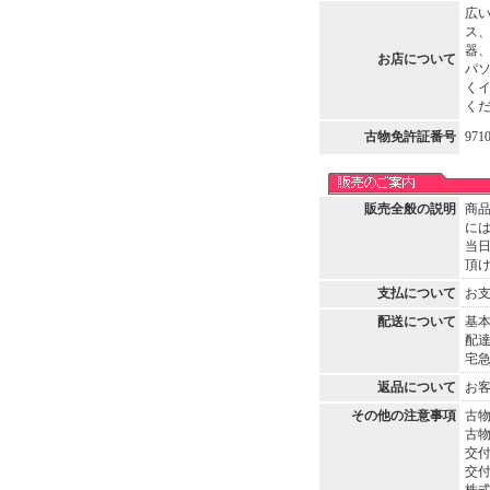
広
ス
器
お店について
パ
く
く
古物免許証番号
971
販売全般の説明
商
に
当
頂
支払について
お
配送について
基
配
宅急
返品について
お
その他の注意事項
古
古物
交付
交
株式