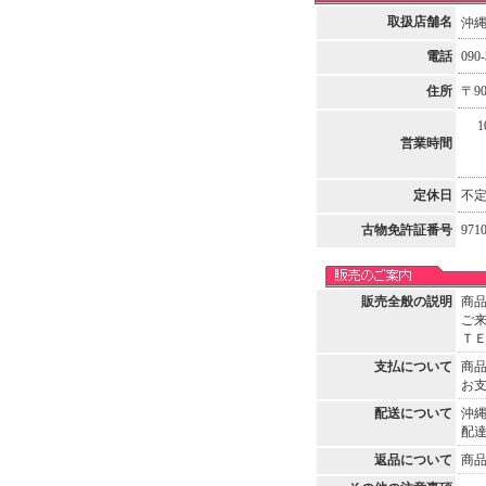
取扱店舗名
沖
電話
090-
住所
〒9
10
営業時間
定休日
不
古物免許証番号
971
販売全般の説明
商
ご
ＴＥＬ
支払について
商
お
配送について
沖
配
返品について
商