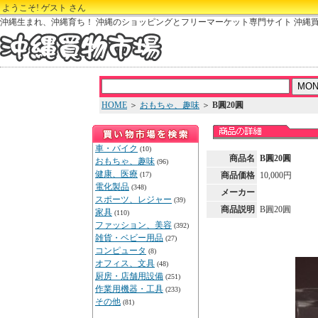
ようこそ! ゲスト さん
沖縄生まれ、沖縄育ち！ 沖縄のショッピングとフリーマーケット専門サイト 沖縄
HOME
＞
おもちゃ、趣味
＞
B圓20圓
車・バイク
(10)
商品名
B圓20圓
おもちゃ、趣味
(96)
健康、医療
(17)
商品価格
10,000円
電化製品
(348)
メーカー
スポーツ、レジャー
(39)
商品説明
B圓20圓
家具
(110)
ファッション、美容
(392)
雑貨・ベビー用品
(27)
コンピュータ
(8)
オフィス、文具
(48)
厨房・店舗用設備
(251)
作業用機器・工具
(233)
その他
(81)