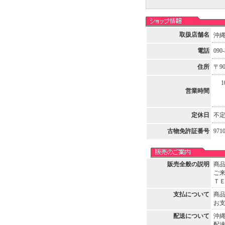
取扱店舗名
沖
電話
090-
住所
〒9
10
営業時間
定休日
不
古物免許証番号
971
販売全般の説明
商
ご
ＴＥＬ
支払について
商
お
配送について
沖
配