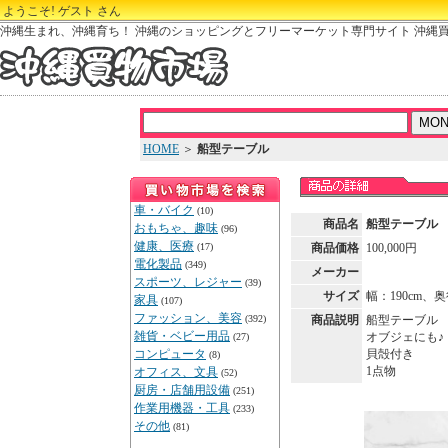
ようこそ! ゲスト さん
沖縄生まれ、沖縄育ち！ 沖縄のショッピングとフリーマーケット専門サイト 沖縄
HOME
＞
船型テーブル
車・バイク
(10)
商品名
船型テーブル
おもちゃ、趣味
(96)
健康、医療
(17)
商品価格
100,000円
電化製品
(349)
メーカー
スポーツ、レジャー
(39)
サイズ
幅：190cm、奥
家具
(107)
ファッション、美容
(392)
商品説明
船型テーブル
雑貨・ベビー用品
オブジェにも♪
(27)
コンピュータ
貝殻付き
(8)
1点物
オフィス、文具
(52)
厨房・店舗用設備
(251)
作業用機器・工具
(233)
その他
(81)