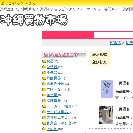
ようこそ! ゲスト さん
沖縄生まれ、沖縄育ち！ 沖縄のショッピングとフリーマーケット専門サイト 沖縄
HOME
＞
厨房
表示形式
食器
(7)
並び替え
熱機器
(47)
冷機器
(21)
炊飯機器
(8)
商品名
食器洗浄器
(5)
寸胴・なべ
(18)
商品価格
製氷機
(6)
富士インパ
調理機器
(24)
ベーカリー機器
(14)
商品名
サービス機器
(2)
業務用エアコン
商品価格
(7)
作業台・流し台
(32)
未使用ハ
その他
(60)