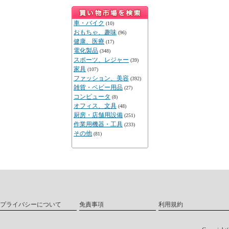
車・バイク
(10)
おもちゃ、趣味
(96)
健康、医療
(17)
電化製品
(348)
スポーツ、レジャー
(39)
家具
(107)
ファッション、美容
(392)
雑貨・ベビー用品
(27)
コンピュータ
(8)
オフィス、文具
(48)
厨房・店舗用設備
(251)
作業用機器・工具
(233)
その他
(81)
プライバシーについて
免責事項
利用規約