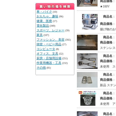
商品価格
：
★100V
車・バイク
(10)
おもちゃ、趣味
商品名
：
(96)
健康、医療
(17)
商品価格
：
電化製品
(349)
揚げ物のお
スポーツ、レジャー
(39)
家具
(107)
商品名
：
ファッション、美容
(392)
商品価格
：
雑貨・ベビー用品
(27)
ステンレス
コンピュータ
(8)
オフィス、文具
(52)
商品名
：
厨房・店舗用設備
(251)
商品価格
：
作業用機器・工具
(232)
未使用 ス
その他
(81)
商品名
：
商品価格
：
新品 ステン
商品名
：
商品価格
：
未使用 ア
商品名
：