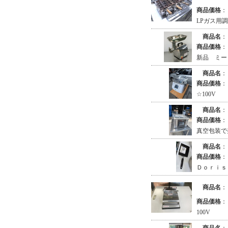
商品価格
：
LPガス用
商品名
：
商品価格
：
新品 ミートｸ
商品名
：
商品価格
：
☆100V
商品名
：
商品価格
：
真空包装で
商品名
：
商品価格
：
Ｄｏｒｉｓ
商品名
：
商品価格
：
100V