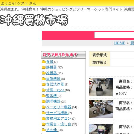
ようこそ! ゲスト さん
沖縄生まれ、沖縄育ち！ 沖縄のショッピングとフリーマーケット専門サイト 沖縄
HOME
＞
厨
表示形式
食器
(7)
並び替え
熱機器
(47)
冷機器
(21)
炊飯機器
(8)
商品名
：
食器洗浄器
(5)
商品価格
：
寸胴・なべ
(18)
★100V
製氷機
(6)
調理機器
(24)
商品名
：
ベーカリー機器
(14)
商品価格
：
サービス機器
(2)
業務用エアコン
(7)
作業台・流し台
(32)
商品名
：
その他
(60)