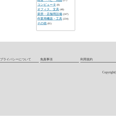
雑貨・ベビー用品
(27)
コンピュータ
(8)
オフィス、文具
(48)
厨房・店舗用設備
(247)
作業用機器・工具
(234)
その他
(81)
プライバシーについて
免責事項
利用規約
Copyri