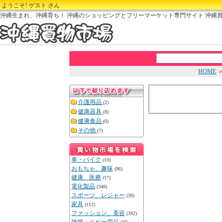
ようこそ! ゲスト さん
沖縄生まれ、沖縄育ち！ 沖縄のショッピングとフリーマーケット専門サイト 沖縄
HOME
介護用品
(2)
健康器具
(8)
健康食品
(0)
その他
(7)
車・バイク
(10)
おもちゃ、趣味
(96)
健康、医療
(17)
電化製品
(348)
スポーツ、レジャー
(39)
家具
(112)
ファッション、美容
(392)