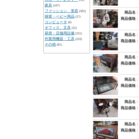
家具
(107)
ファッション、美容
(392)
商品名
雑貨・ベビー用品
(27)
商品価格
コンピュータ
(8)
オフィス、文具
(52)
厨房・店舗用設備
(251)
商品名
作業用機器・工具
(233)
商品価格
その他
(81)
商品名
商品価格
商品名
商品価格
商品名
商品価格
商品名
商品価格