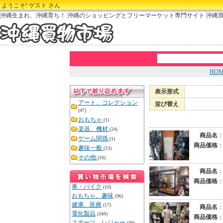
ようこそ! ゲスト さん
沖縄生まれ、沖縄育ち！ 沖縄のショッピングとフリーマーケット専門サイト 沖縄
HOM
表示形式
アート、コレクション
並び替え
(47)
おもちゃ
(1)
楽器、機材
(24)
商品名
ゲーム関係
(1)
商品価格
趣味一般
(13)
その他
(10)
商品名
商品価格
車・バイク
(10)
おもちゃ、趣味
(96)
健康、医療
(17)
商品名
電化製品
(349)
商品価格
スポーツ、レジャー
(39)